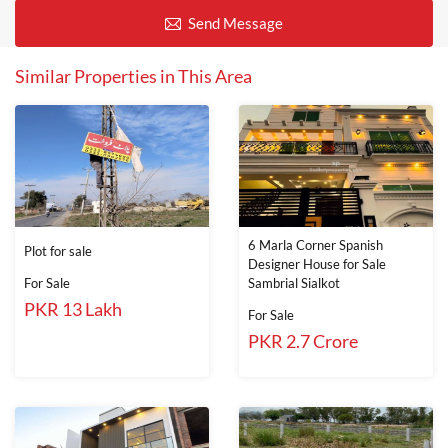
Send Message
Similar Properties in This Area
6 Marla Corner Spanish
Plot for sale
Designer House for Sale
For Sale
Sambrial Sialkot
PKR 13 Lakh
For Sale
PKR 2.7 Crore