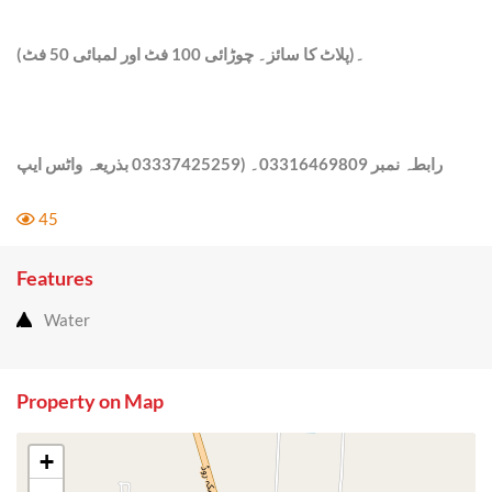
(پلاٹ کا سائز۔ چوڑائی 100 فٹ اور لمبائی 50 فٹ)۔
رابطہ نمبر 03316469809۔ (03337425259 بذریعہ واٹس ایپ
45
Features
Water
Property on Map
+